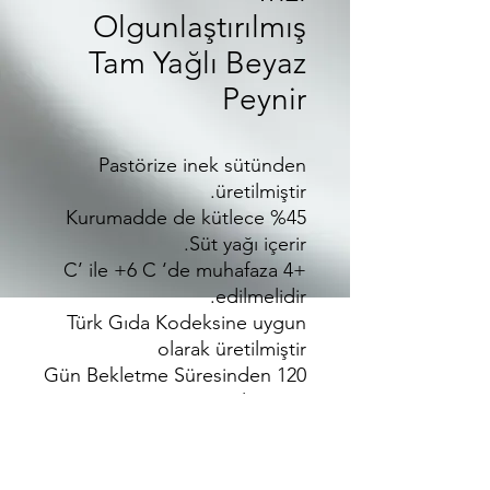
Olgunlaştırılmış
Tam Yağlı Beyaz
Peynir
Pastörize inek sütünden
üretilmiştir.
Kurumadde de kütlece %45
Süt yağı içerir.
+4 C’ ile +6 C ‘de muhafaza
edilmelidir.
Türk Gıda Kodeksine uygun
olarak üretilmiştir
120 Gün Bekletme Süresinden
Sonra Piyasaya Sunulmuştur.