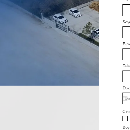
Soy
E-p
Tel
Doğ
Cins
Boy