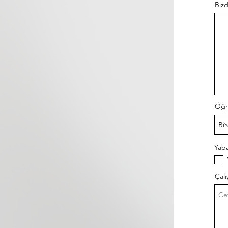
Bizd
Öğr
Yaba
Çalı