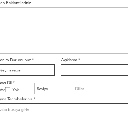
en Beklentileriniz
enim Durumunuz
Açıklama
必
ncı Dil
*
須
Var
Yok
項
目
şma Tecrübeleriniz