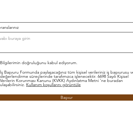
ranslarınız
Bilgilerimin doğruluğunu kabul ediyorum.
İş Başvuru Formunda paylaşacağınız tüm kişisel verileriniz iş başvurusu v
değerlendirme süreçlerinde tarafımızca işlenecektir. 6698 Sayılı Kişisel
Verilerin Korunması Kanunu (KVKK) Aydınlatma Metni ’ne buradan
ulaşabilirsiniz.
Kullanım koşullarını görüntüle
Başvur