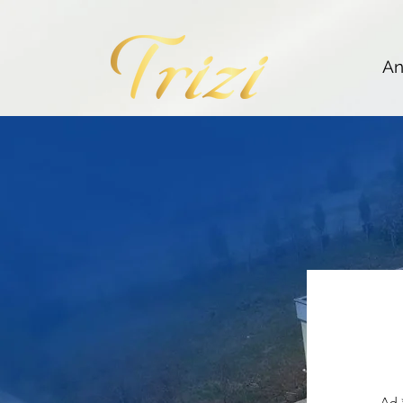
An
Ad