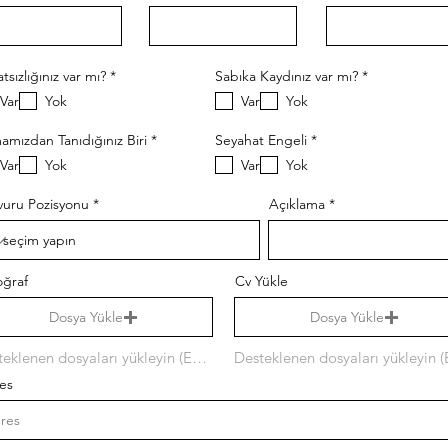
必
必
tsızlığınız var mı?
*
Sabıka Kaydınız var mı?
*
須
須
Var
Yok
Var
Yok
項
項
目
目
必
必
amızdan Tanıdığınız Biri
*
Seyahat Engeli
*
須
須
Var
Yok
Var
Yok
項
項
目
目
vuru Pozisyonu
Açıklama
oğraf
Cv Yükle
Dosya Yükle
Dosya Yükle
Desteklenen dosyaları yükleyin (En fazla 15 MB)
es