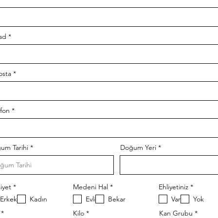
ad
osta
efon
r
um Tarihi
*
Doğum Yeri
e
q
u
i
r
必
必
必
iyet
*
Medeni Hal
*
Ehliyetiniz
*
e
須
須
須
d
Erkek
Kadın
Evli
Bekar
Var
Yok
項
項
項
目
目
目
Kilo
Kan Grubu