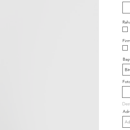
Raha
Firm
Baş
Fot
Adr