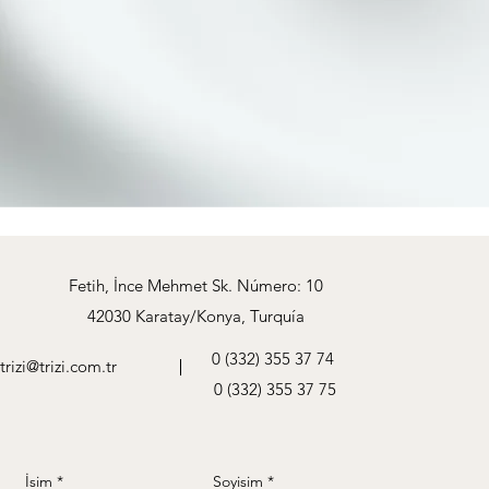
Fetih, İnce Mehmet Sk. Número: 10
42030 Karatay/Konya, Turquía
0 (332) 355 37 74
trizi@trizi.com.tr
0 (332) 355 37 75
İsim
Soyisim