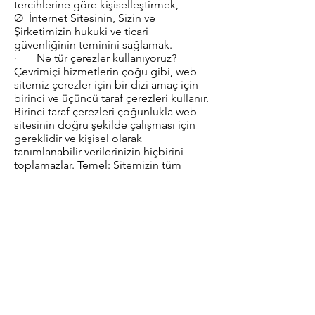
tercihlerine göre kişiselleştirmek,
Ø İnternet Sitesinin, Sizin ve
Şirketimizin hukuki ve ticari
güvenliğinin teminini sağlamak.
· Ne tür çerezler kullanıyoruz?
Çevrimiçi hizmetlerin çoğu gibi, web
sitemiz çerezler için bir dizi amaç için
birinci ve üçüncü taraf çerezleri kullanır.
Birinci taraf çerezleri çoğunlukla web
sitesinin doğru şekilde çalışması için
gereklidir ve kişisel olarak
tanımlanabilir verilerinizin hiçbirini
toplamazlar. Temel: Sitemizin tüm
işlevselliğini tecrübe edebilmeniz için
bazı çerezler zorunludur. Kullanıcı
oturumlarını sürdürmemize ve güvenlik
tehditlerini önlememize izin veriyorlar.
Kişisel bilgiler toplamaz veya
saklamazlar. Örneğin, bu çerezler
hesabınıza giriş yapmanızı ve
sepetinize ürün eklemenizi ve güvenli
bir şekilde ödeme yapmanızı sağlar.
İstatistikler: Bu çerezler, web sitesine
gelen ziyaretçi sayısı, benzersiz ziyaretçi