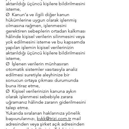
aktarıldığı üçüncü kişilere bildirilmesini
isteme,
Ø Kanun’a ve ilgili diğer kanun
hükümlerine uygun olarak işlenmiş
olmasına rağmen, işlenmesini
gerektiren sebeplerin ortadan kalkması
hâlinde kişisel verilerin silinmesini veya
yok edilmesini isteme ve bu kapsamda
yapılan işlemin kişisel verilerinizin
aktarıldığı üçüncü kişilere bildirilmesini
isteme,
Ø İşlenen verilerin münhasıran
otomatik sistemler vasıtasıyla analiz
edilmesi suretiyle aleyhinize bir
sonucun ortaya çıkması durumunda
buna itiraz etme,
Ø Kişisel verilerinizin kanuna aykırı
olarak işlenmesi sebebiyle zarara
uğramanız hâlinde zararın giderilmesini
talep etme.
Yukarıda sıralanan haklarınıza yönelik
başvurularınızı,
kvkk@trizi.com.tr
mail
adresinden veya şirket açık adresinden