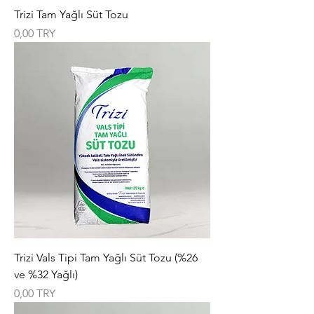
Trizi Tam Yağlı Süt Tozu
Цена
0,00 TRY
Trizi Vals Tipi Tam Yağlı Süt Tozu (%26
ve %32 Yağlı)
Цена
0,00 TRY