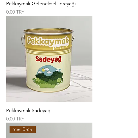
Pekkaymak Geleneksel Tereyağı
Цена
0,00 TRY
Pekkaymak Sadeyağ
Цена
0,00 TRY
Yeni Ürün