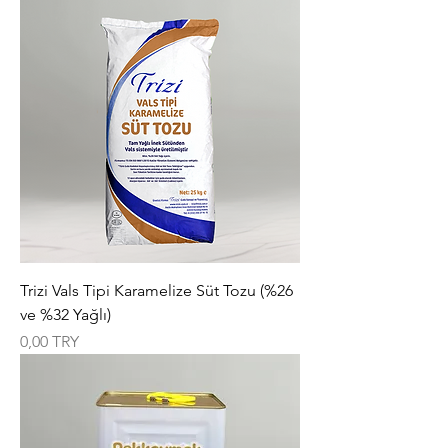
Trizi Vals Tipi Karamelize Süt Tozu (%26
ve %32 Yağlı)
Цена
0,00 TRY