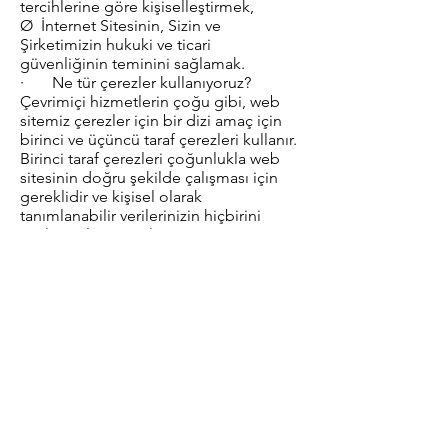
tercihlerine göre kişiselleştirmek,
Ø İnternet Sitesinin, Sizin ve
Şirketimizin hukuki ve ticari
güvenliğinin teminini sağlamak.
· Ne tür çerezler kullanıyoruz?
Çevrimiçi hizmetlerin çoğu gibi, web
sitemiz çerezler için bir dizi amaç için
birinci ve üçüncü taraf çerezleri kullanır.
Birinci taraf çerezleri çoğunlukla web
sitesinin doğru şekilde çalışması için
gereklidir ve kişisel olarak
tanımlanabilir verilerinizin hiçbirini
toplamazlar. Temel: Sitemizin tüm
işlevselliğini tecrübe edebilmeniz için
bazı çerezler zorunludur. Kullanıcı
oturumlarını sürdürmemize ve güvenlik
tehditlerini önlememize izin veriyorlar.
Kişisel bilgiler toplamaz veya
saklamazlar. Örneğin, bu çerezler
hesabınıza giriş yapmanızı ve
sepetinize ürün eklemenizi ve güvenli
bir şekilde ödeme yapmanızı sağlar.
İstatistikler: Bu çerezler, web sitesine
gelen ziyaretçi sayısı, benzersiz ziyaretçi