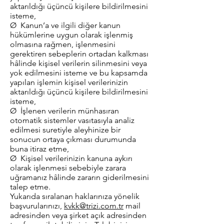
aktarıldığı üçüncü kişilere bildirilmesini
isteme,
Ø Kanun’a ve ilgili diğer kanun
hükümlerine uygun olarak işlenmiş
olmasına rağmen, işlenmesini
gerektiren sebeplerin ortadan kalkması
hâlinde kişisel verilerin silinmesini veya
yok edilmesini isteme ve bu kapsamda
yapılan işlemin kişisel verilerinizin
aktarıldığı üçüncü kişilere bildirilmesini
isteme,
Ø İşlenen verilerin münhasıran
otomatik sistemler vasıtasıyla analiz
edilmesi suretiyle aleyhinize bir
sonucun ortaya çıkması durumunda
buna itiraz etme,
Ø Kişisel verilerinizin kanuna aykırı
olarak işlenmesi sebebiyle zarara
uğramanız hâlinde zararın giderilmesini
talep etme.
Yukarıda sıralanan haklarınıza yönelik
başvurularınızı,
kvkk@trizi.com.tr
mail
adresinden veya şirket açık adresinden