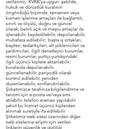
verileriniz, KVKK’ya uygun şekilde,
hukuk ve dürüstlük kuralının
öngördüğü biçimde, tamamen veya
kısmen işlenme amaçları ile bağlantılı,
sınırlı ve ölçülü, doğru ve güncel
olarak, belirli açık ve meşru amaçlar ile
işlenebilir, kaydedilebilir, depolanabilir,
muhafaza edilebilir; başta iş ortakları,
bayileri, tedarikçileri, alt yüklenicileri ve
yardımcıları, ilgili denetleyici kurumlar,
resmi kurumlar, yurtiçi-yurtdışındaki
ilgili üçüncü kişilere aktarılabilir;
buralarda depolanabilir,
güncellenebilir, periyodik olarak
kontrol edilebilir, yeniden
düzenlenebilir, sınıflandırılabilir.
Şirketimizce tarafınıza bilgilendirme ve
tanıtım için e-posta ve/veya sms
atılabilir, telefon araması yapılabilir
yahut bu hizmet üçüncü kişilerden
alınmak suretiyle ifa edilebilir.
Şirketimiz web sitesi üzerinden diğer
web sitelerine erişim için verilen
linklerin güvenlik ve gizliliği