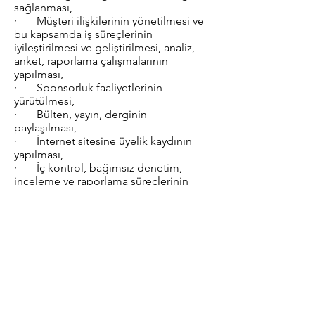
sağlanması,
· Müşteri ilişkilerinin yönetilmesi ve
bu kapsamda iş süreçlerinin
iyileştirilmesi ve geliştirilmesi, analiz,
anket, raporlama çalışmalarının
yapılması,
· Sponsorluk faaliyetlerinin
yürütülmesi,
· Bülten, yayın, derginin
paylaşılması,
· İnternet sitesine üyelik kaydının
yapılması,
· İç kontrol, bağımsız denetim,
inceleme ve raporlama süreçlerinin
yürütülmesi
· Resmi kurum ve kuruluşların
taleplerinin yerine getirilmesi ve
Şirketimize iletilen kararların
uygulanması,
· Saklama ve arşiv faaliyetlerinin
yürütülmesi, işlemleri sağlanmaktadır.
Kişisel verileriniz, yukarıda belirtilen
amaç ve internet sitesi, muhtelif
sözleşmeler, mobil uygulamalar,